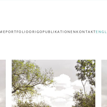
ME
PORTFOLIO
ORIGO
PUBLIKATIONEN
KONTAKT
ENGL